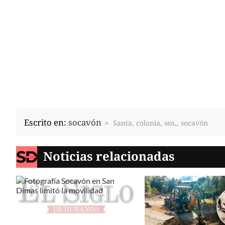
Escrito en:
socavón
Santa, colonia, sea,, socavón
Noticias relacionadas