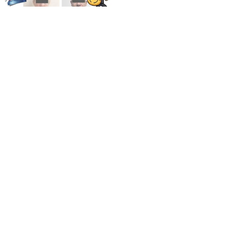
NACIONAL
¡Con premios falsos! Así
operaba la banda que
robó 40 millones de
pesos en 4 estados
SANDRA VENEGAS
LECTURAS ANTERIORES
‘Vestida y alborotada’, novia denuncia que su
organizador de boda la estafó con 200 mil pesos