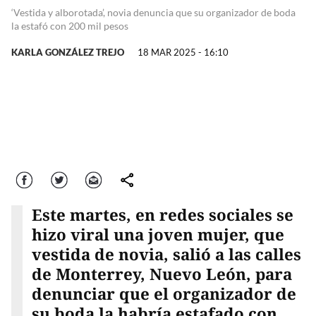
‘Vestida y alborotada’, novia denuncia que su organizador de boda
la estafó con 200 mil pesos
KARLA GONZÁLEZ TREJO
18 MAR 2025 - 16:10
Facebook
Twitter
Correo
comparte
Este martes, en redes sociales se
hizo viral una joven mujer, que
vestida de novia, salió a las calles
de Monterrey, Nuevo León, para
denunciar que el organizador de
su boda la habría estafado con