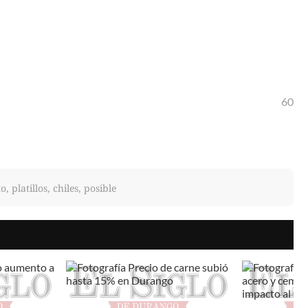
60
, platillos, chiles, posible