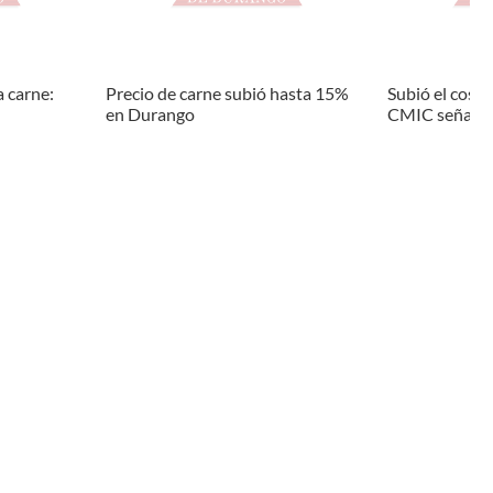
a carne:
Precio de carne subió hasta 15%
Subió el cost
en Durango
CMIC señala i