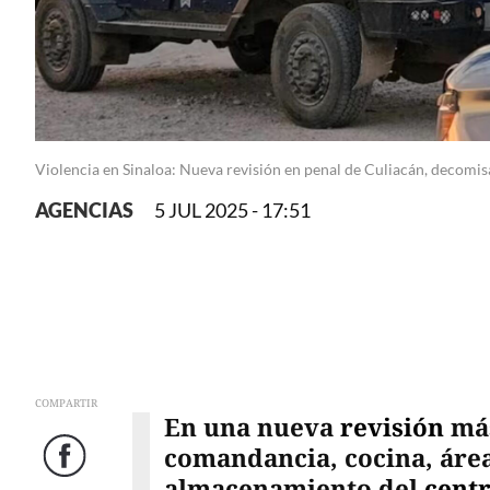
Violencia en Sinaloa: Nueva revisión en penal de Culiacán, decomis
AGENCIAS
5 JUL 2025 - 17:51
COMPARTIR
En una nueva
revisión
má
comandancia, cocina, área
Facebook
almacenamiento del
centr