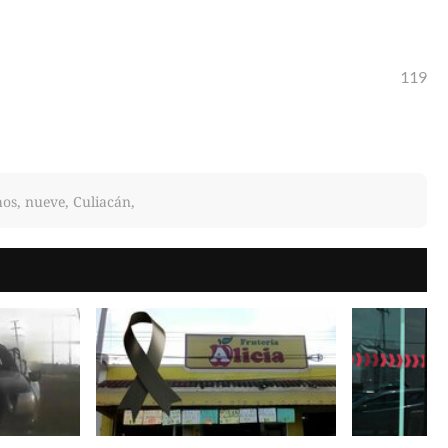
119
hos, nueve, Culiacán,