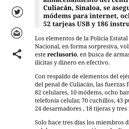
Culiacán
,
Sinaloa
, se ase
módems para internet, oc
Twitter
52 tarjeas USB y 186 inst
Los elementos de la Policía Estatal
Correo
Nacional, en forma sorpresiva, vol
este
reclusorio
, en busca de armas
comparte
ilícitas y dinero en efectivo.
Con respaldo de elementos del ejér
del penal de Culiacán, las fuerzas
82 celulares, 10 módems, ocho ban
telefonía celular, 70 cuchillos, 43
24 desarmadores , 18 tijeras y tre
Solo hace tres días los miembros d