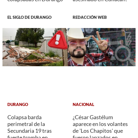
EL SIGLO DE DURANGO
REDACCIÓN WEB
DURANGO
NACIONAL
Colapsa barda
¿César Gastélum
perimetral de la
aparece en los volantes
Secundaria 19 tras
de 'Los Chapitos' que
fuerte tromba en
fueron lanzados en