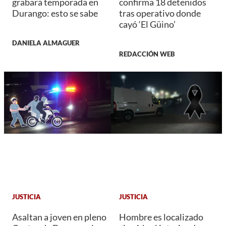
grabará temporada en
confirma 18 detenidos
Durango: esto se sabe
tras operativo donde
cayó ‘El Güino’
DANIELA ALMAGUER
REDACCIÓN WEB
JUSTICIA
JUSTICIA
Asaltan a joven en pleno
Hombre es localizado