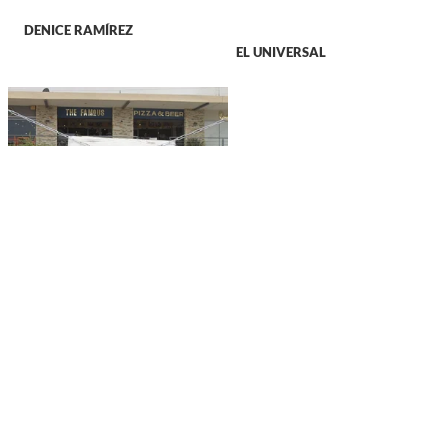
DENICE RAMÍREZ
EL UNIVERSAL
DURANGO
The Famous Pizza &
Beer anuncia su cierre
definitivo en Durango;
otro negocio que se va