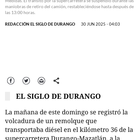
Medidas. El tránsito por la supercarretera se suspendió durante las
maniobras de retiro del camión, restableciéndose hasta después de
las 13:00 horas.
REDACCIÓN EL SIGLO DE DURANGO
30 JUN 2025 - 04:03
Facebook
Twitter
Correo
comparte
EL SIGLO DE DURANGO
La mañana de este domingo se registró la
volcadura de un remolque que
transportaba diésel en el kilómetro 36 de la
supercarretera Durango-Mazatlán, a la