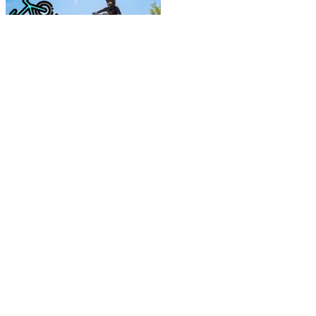
DEPORTES
El Enduro Fest Durango
2026 conquista la Presa
Garabitos con
trepidantes descensos
de montaña
RICARDO HERNANDEZ