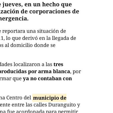
 jueves, en un hecho que
ización de corporaciones de
mergencia.
e reportara una situación de
1, lo que derivó en la llegada de
s al domicilio donde se
dades localizaron a las
tres
 producidas por arma blanca
, por
irmar que
ya no contaban con
ona Centro del
municipio de
nte entre las calles Duranguito y
ona fue acordonada para permitir