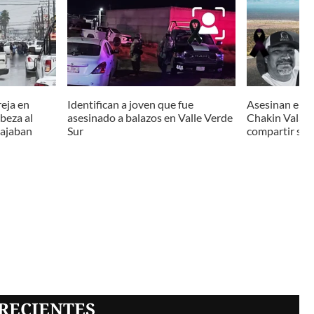
reja en
Identifican a joven que fue
Asesinan en B
abeza al
asesinado a balazos en Valle Verde
Chakin Valade
bajaban
Sur
compartir su v
RECIENTES