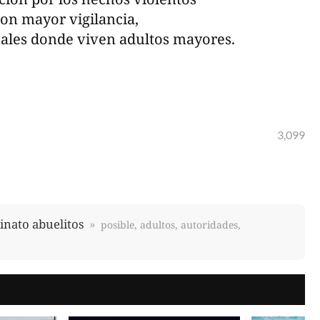
ron mayor vigilancia,
nales donde viven adultos mayores.
3,099
inato abuelitos
posible, adultos, autoridades,