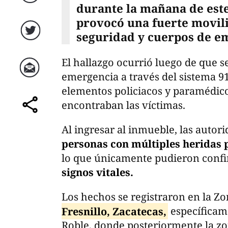
Facebook
durante la mañana de este
provocó una fuerte movil
seguridad y cuerpos de e
Twitter
El hallazgo ocurrió luego de que s
emergencia a través del sistema 91
Correo
elementos policiacos y paramédico
encontraban las víctimas.
comparte
Al ingresar al inmueble, las autori
personas con múltiples heridas
lo que únicamente pudieron conf
signos vitales.
Los hechos se registraron en la Z
Fresnillo, Zacatecas,
específicame
Roble, donde posteriormente la z