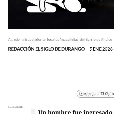
Agreden a trabajador en local de 'maquinitas' del Barrio de Analco
REDACCIÓN EL SIGLO DE DURANGO
5 ENE 2026 
Agrega a El Sigl
COMPARTIR
Un hombre fue ingresado a