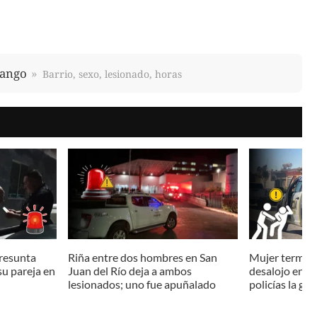
rango
Barrio, sexo, lesionado, horas
presunta
Riña entre dos hombres en San
Mujer termina
su pareja en
Juan del Río deja a ambos
desalojo en D
lesionados; uno fue apuñalado
policías la go