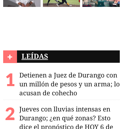
+
LEÍDAS
Detienen a Juez de Durango con
un millón de pesos y un arma; lo
acusan de cohecho
 hospitalizada tras
Jueves con lluvias intensas en
urango; señala que
lpearon
Durango; ¿en qué zonas? Esto
dice el pronóstico de HOY 6 de