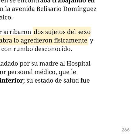
ven se encontraba
trabajando en
n la avenida Belisario Domínguez
alco.
ar arribaron
dos sujetos del sexo
abra lo agredieron físicamente
y
ga con rumbo desconocido.
sladado por su madre al Hospital
or personal médico, que le
inferior;
su estado de salud fue
266