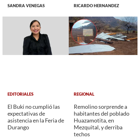
SANDRA VENEGAS
RICARDO HERNANDEZ
EDITORIALES
REGIONAL
El Buki no cumplió las
Remolino sorprende a
expectativas de
habitantes del poblado
asistencia en la Feria de
Huazamotita, en
Durango
Mezquital, y derriba
techos