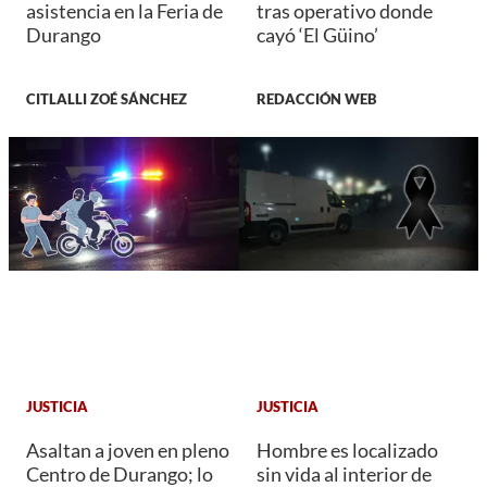
asistencia en la Feria de
tras operativo donde
Durango
cayó ‘El Güino’
CITLALLI ZOÉ SÁNCHEZ
REDACCIÓN WEB
JUSTICIA
JUSTICIA
Asaltan a joven en pleno
Hombre es localizado
Centro de Durango; lo
sin vida al interior de