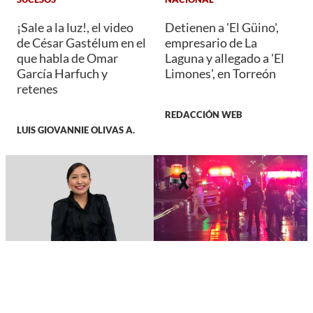
¡Sale a la luz!, el video
Detienen a 'El Güino',
de César Gastélum en el
empresario de La
que habla de Omar
Laguna y allegado a 'El
García Harfuch y
Limones', en Torreón
retenes
REDACCIÓN WEB
LUIS GIOVANNIE OLIVAS A.