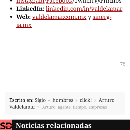
Instagram
/
Facebook
/Twitch:@Phrinos
LinkedIn:
linkedin.com/in/valdelamar
Web:
valdelamar.com.mx
y
sinerg-
ia.mx
78
Escrito en:
Siglo
hombres
click!
Arturo
Valdelamar
Arturo, agente, tiempo, empresas
Noticias relacionadas