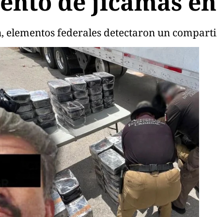
ento de jícamas e
n, elementos federales detectaron un compart