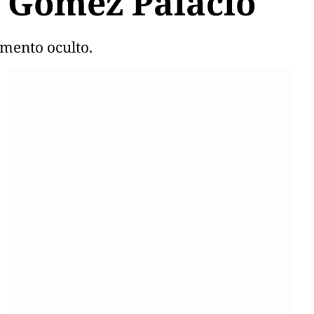
n Gómez Palacio
imento oculto.