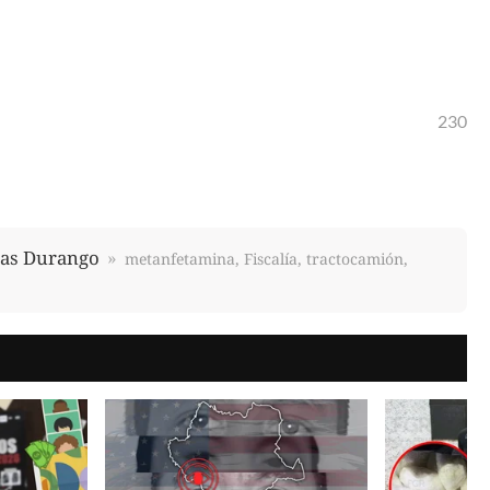
230
as Durango
metanfetamina, Fiscalía, tractocamión,