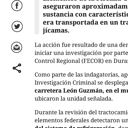
aseguraron aproximadame
Facebook
sustancia con característ
era transportada en un t
jícamas.
Twitter
La acción fue resultado de una d
iniciar una investigación por parte
Correo
Control Regional (FECOR) en Dura
Como parte de las indagatorias, ag
comparte
Investigación Criminal se despleg
carretera León Guzmán, en el m
ubicaron la unidad señalada.
Durante la revisión del tractocami
elementos federales detectaron u