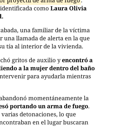
or proyectil de arma de fuego
.
e identificada como
Laura Olivia
d.
abada, una familiar de la víctima
r una llamada de alerta en la que
 tía al interior de la vivienda.
uchó gritos de auxilio y
encontró a
endo a la mujer dentro del baño
intervenir para ayudarla mientras
do abandonó momentáneamente la
esó portando un arma de fuego
.
 varias detonaciones, lo que
ncontraban en el lugar buscaran