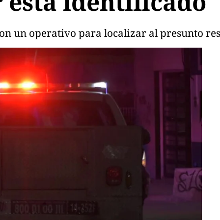
 está identificado
n un operativo para localizar al presunto re