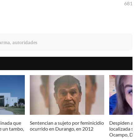
681
 arma, autoridades
sinada que
Sentencian a sujeto por feminicidio
Despiden a Ma
de un tambo,
ocurrido en Durango, en 2012
localizada sin
Ocampo, Dur