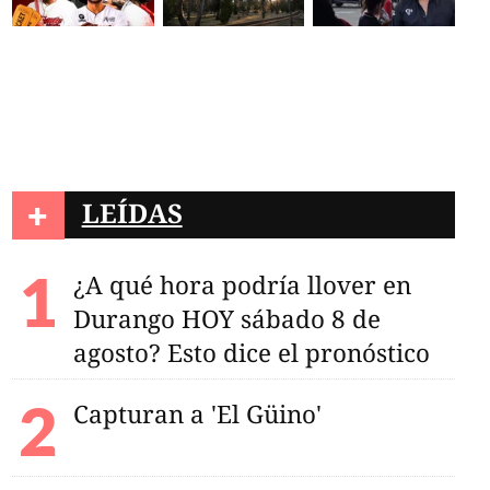
+
LEÍDAS
¿A qué hora podría llover en
Durango HOY sábado 8 de
enio: Fonacot y
man esfuerzos para
agosto? Esto dice el pronóstico
os a sus trabajadores
Capturan a 'El Güino'