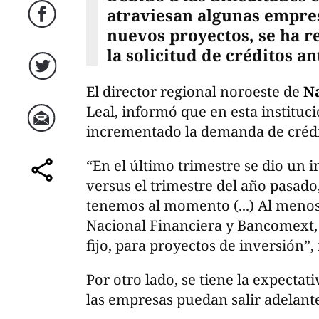
atraviesan algunas empres
Facebook
nuevos proyectos, se ha r
la solicitud de créditos an
Twitter
El director regional noroeste de
Na
Leal, informó que en esta instituci
incrementado la demanda de crédito
Correo
“En el último trimestre se dio un 
versus el trimestre del año pasado
comparte
tenemos al momento (...) Al meno
Nacional Financiera y Bancomext, e
fijo, para proyectos de inversión”,
Por otro lado, se tiene la expectat
las empresas puedan salir adelant