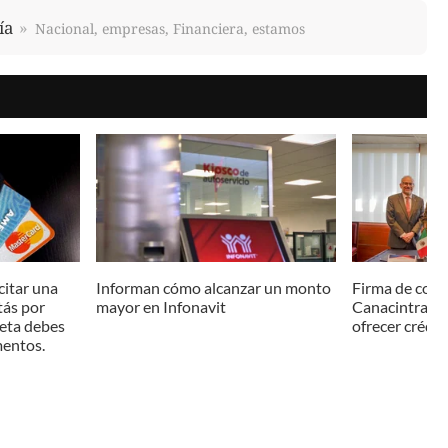
ía
Nacional, empresas, Financiera, estamos
citar una
Informan cómo alcanzar un monto
Firma de conv
stás por
mayor en Infonavit
Canacintra su
jeta debes
ofrecer crédit
mentos.