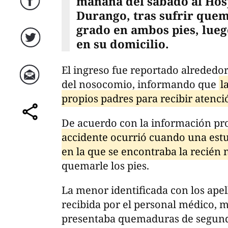
mañana del sábado al Hosp
Facebook
Durango, tras sufrir que
grado en ambos pies, lueg
en su domicilio.
Twitter
El ingreso fue reportado alrededor
del nosocomio, informando que
l
Correo
propios padres para recibir atenc
De acuerdo con la información pro
comparte
accidente ocurrió cuando una estu
en la que se encontraba la recién 
quemarle los pies.
La menor identificada con los ape
recibida por el personal médico,
presentaba quemaduras de segundo