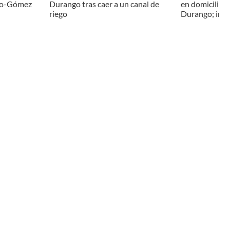
ngo-Gómez
Durango tras caer a un canal de
en domicilio d
riego
Durango; ing