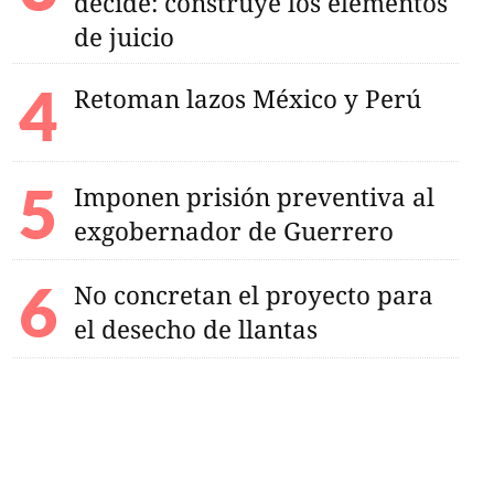
decide: construye los elementos
e localidad en
resó al HG450
de juicio
Retoman lazos México y Perú
Imponen prisión preventiva al
exgobernador de Guerrero
No concretan el proyecto para
el desecho de llantas