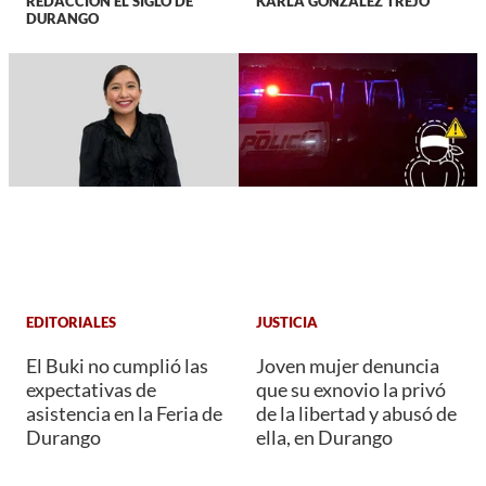
REDACCIÓN EL SIGLO DE
KARLA GONZÁLEZ TREJO
DURANGO
EDITORIALES
JUSTICIA
El Buki no cumplió las
Joven mujer denuncia
expectativas de
que su exnovio la privó
asistencia en la Feria de
de la libertad y abusó de
Durango
ella, en Durango