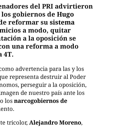
senadores del PRI advirtieron
 los gobiernos de
Hugo
de reformar su
sistema
micios a modo, quitar
tación a la oposición se
 con una reforma a modo
la
4T
.
como advertencia para las y los
que representa destruir al Poder
ónomos, perseguir a la oposición,
 imagen de nuestro país ante los
o los
narcogobiernos de
iento.
te tricolor,
Alejandro Moreno
,