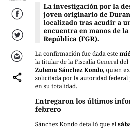
La investigación por la d
joven originario de Dura
Facebook
localizado tras acudir a 
encuentra en manos de l
República (FGR)
.
Twitter
La confirmación fue dada este
mié
la titular de la Fiscalía General de
Correo
Zulema Sánchez Kondo
, quien ex
solicitada por la autoridad federa
comparte
en su totalidad.
Entregaron los últimos info
febrero
Sánchez Kondo detalló que el
sába