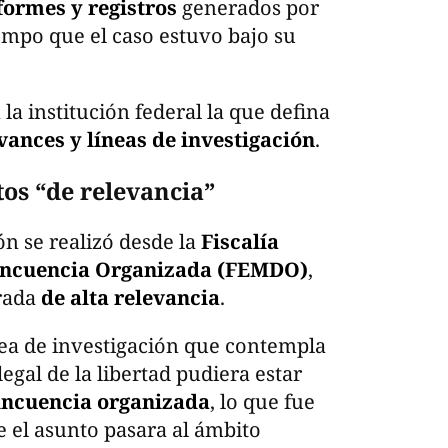
formes y registros
generados por
iempo que el caso estuvo bajo su
á la institución federal la que defina
vances y líneas de investigación
.
os “de relevancia”
ión se realizó desde la
Fiscalía
lincuencia Organizada (FEMDO)
,
erada
de alta relevancia
.
ea de investigación que contempla
legal de la libertad pudiera estar
incuencia organizada
, lo que fue
e el asunto pasara al ámbito