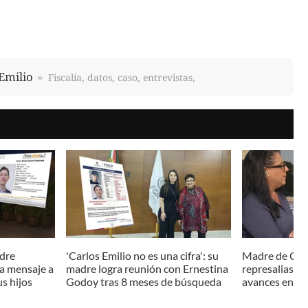
Emilio
Fiscalía, datos, caso, entrevistas,
adre
'Carlos Emilio no es una cifra': su
Madre de Carl
a mensaje a
madre logra reunión con Ernestina
represalias tr
s hijos
Godoy tras 8 meses de búsqueda
avances en s