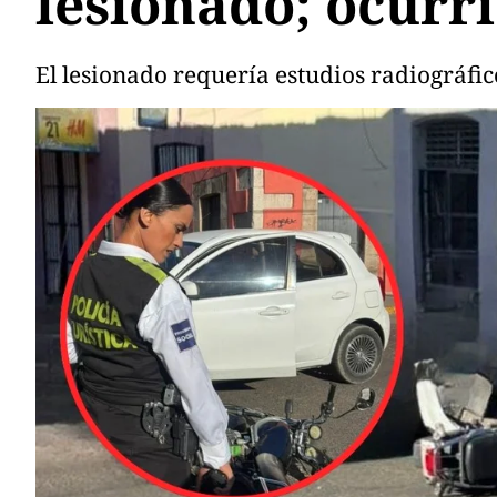
lesionado; ocurr
El lesionado requería estudios radiográfi