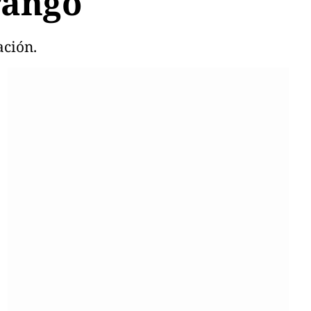
rango
ación.