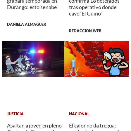
grabará temporada en
confirma 18 detenidos
Durango: esto se sabe
tras operativo donde
cayó ‘El Güino’
DANIELA ALMAGUER
REDACCIÓN WEB
JUSTICIA
NACIONAL
Asaltan a joven en pleno
El calor no da tregua: