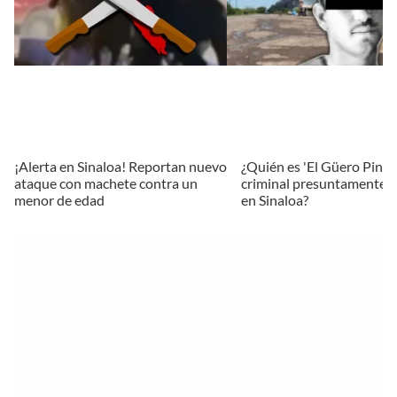
¡Alerta en Sinaloa! Reportan nuevo
¿Quién es 'El Güero Pin', el
ataque con machete contra un
criminal presuntamente 
menor de edad
en Sinaloa?