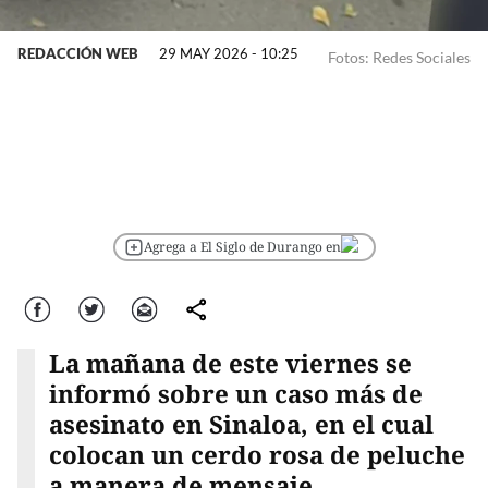
REDACCIÓN WEB
29 MAY 2026 - 10:25
Fotos: Redes Sociales
Agrega a El Siglo de Durango en
Facebook
Twitter
Correo
comparte
La mañana de este viernes se
informó sobre un caso más de
asesinato en Sinaloa, en el cual
colocan un cerdo rosa de peluche
a manera de mensaje.