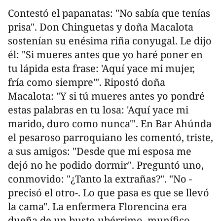
Contestó el papanatas: "No sabía que tenías
prisa". Don Chinguetas y doña Macalota
sostenían su enésima riña conyugal. Le dijo
él: "Si mueres antes que yo haré poner en
tu lápida esta frase: 'Aquí yace mi mujer,
fría como siempre'". Ripostó doña
Macalota: "Y si tú mueres antes yo pondré
estas palabras en tu losa: 'Aquí yace mi
marido, duro como nunca'". En Bar Ahúnda
el pesaroso parroquiano les comentó, triste,
a sus amigos: "Desde que mi esposa me
dejó no he podido dormir". Preguntó uno,
conmovido: "¿Tanto la extrañas?". "No -
precisó el otro-. Lo que pasa es que se llevó
la cama". La enfermera Florencina era
dueña de un busto ubérrimo, munífico,