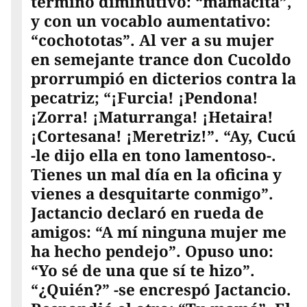
término diminutivo: “mamacita”,
y con un vocablo aumentativo:
“cochototas”. Al ver a su mujer
en semejante trance don Cucoldo
prorrumpió en dicterios contra la
pecatriz; “¡Furcia! ¡Pendona!
¡Zorra! ¡Maturranga! ¡Hetaira!
¡Cortesana! ¡Meretriz!”. “Ay, Cucú
-le dijo ella en tono lamentoso-.
Tienes un mal día en la oficina y
vienes a desquitarte conmigo”.
Jactancio declaró en rueda de
amigos: “A mí ninguna mujer me
ha hecho pendejo”. Opuso uno:
“Yo sé de una que sí te hizo”.
“¿Quién?” -se encrespó Jactancio.