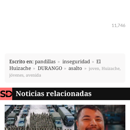
11,746
Escrito en:
pandillas
inseguridad
El
Huizache
DURANGO
asalto
joven, Huizache,
jóvenes, avenida
Noticias relacionadas