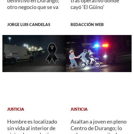
definitivo en Durango;
tras operativo donde
otro negocio que se va
cayó ‘El Güino’
JORGE LUIS CANDELAS
REDACCIÓN WEB
JUSTICIA
JUSTICIA
Hombre es localizado
Asaltan a joven en pleno
sin vida al interior de
Centro de Durango; lo