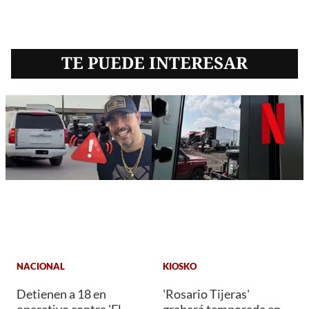
TE PUEDE INTERESAR
NACIONAL
KIOSKO
Detienen a 18 en
'Rosario Tijeras'