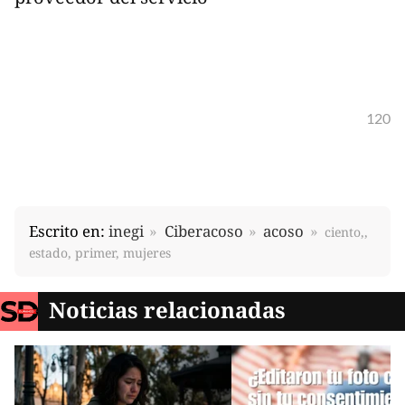
120
Escrito en:
inegi
Ciberacoso
acoso
ciento,,
estado, primer, mujeres
Noticias relacionadas