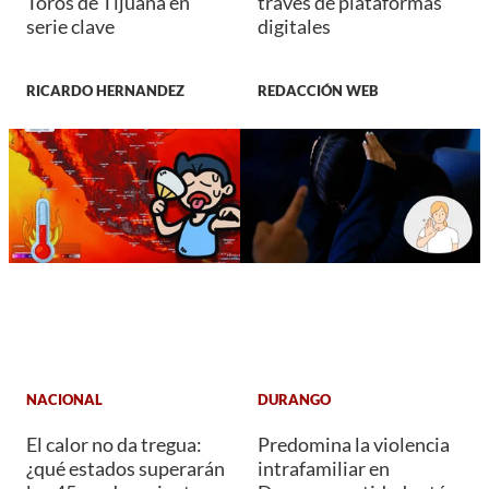
Toros de Tijuana en
través de plataformas
serie clave
digitales
RICARDO HERNANDEZ
REDACCIÓN WEB
NACIONAL
DURANGO
El calor no da tregua:
Predomina la violencia
¿qué estados superarán
intrafamiliar en