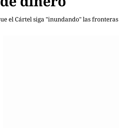
 de dinero
e el Cártel siga "inundando" las fronteras