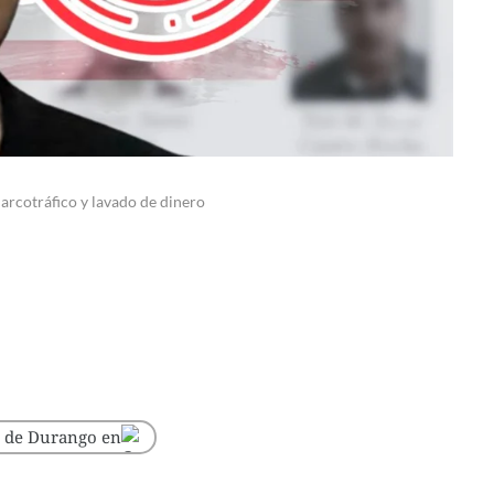
arcotráfico y lavado de dinero
o de Durango en