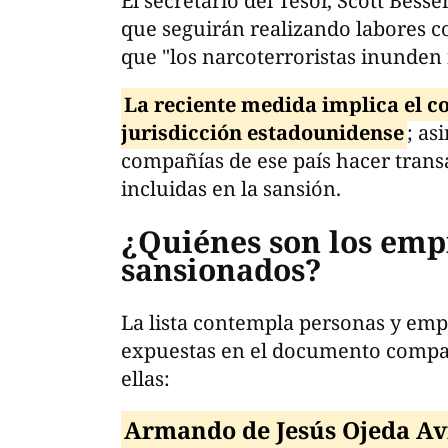
El secretario del Tesor, Scott Bes
que seguirán realizando labores c
que "los narcoterroristas inunden
La reciente medida implica el c
jurisdicción estadounidense
; as
compañías de ese país hacer tran
incluidas en la sansión.
¿Quiénes son los emp
sansionados?
La lista contempla personas y em
expuestas en el documento compar
ellas:
Armando de Jesús Ojeda Av