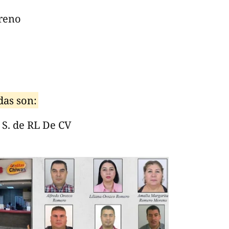
reno
das son:
S. de RL De CV