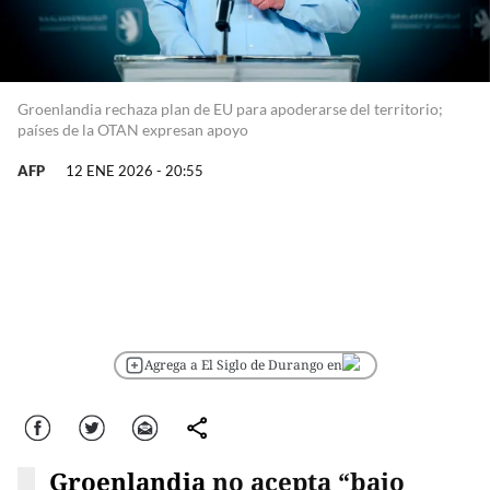
Groenlandia rechaza plan de EU para apoderarse del territorio;
países de la OTAN expresan apoyo
AFP
12 ENE 2026 - 20:55
Agrega a El Siglo de Durango en
Facebook
Twitter
Correo
comparte
Groenlandia
no acepta “bajo