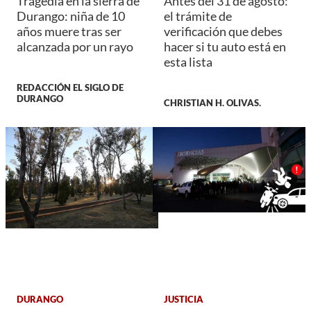
Tragedia en la sierra de
Antes del 31 de agosto:
Durango: niña de 10
el trámite de
años muere tras ser
verificación que debes
alcanzada por un rayo
hacer si tu auto está en
esta lista
REDACCIÓN EL SIGLO DE
DURANGO
CHRISTIAN H. OLIVAS.
DURANGO
JUSTICIA