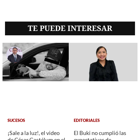
TE PUEDE INTERESAR
SUCESOS
EDITORIALES
¡Sale a la luz!, el video
El Buki no cumplió las
de César Gastélum en el
expectativas de