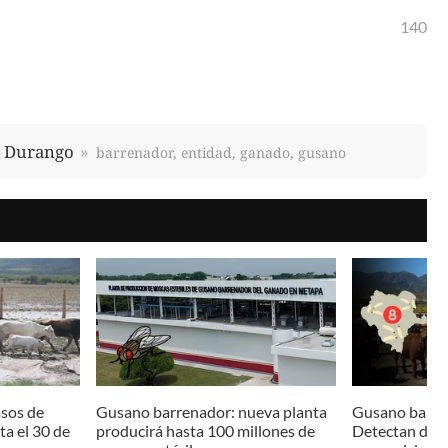
140
 Durango
barrenador, entidad, ganado, gusano
sos de
Gusano barrenador: nueva planta
Gusano barre
ta el 30 de
producirá hasta 100 millones de
Detectan dos 