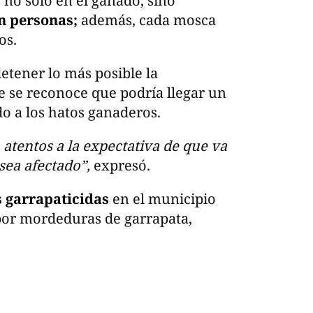
 no solo en el ganado, sino
n personas;
además, cada mosca
os.
etener lo más posible la
e se reconoce que podría llegar un
 a los hatos ganaderos.
 atentos a la expectativa de que va
 sea afectado”,
expresó.
 garrapaticidas
en el municipio
 por mordeduras de garrapata,