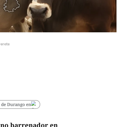
rerete
o de Durango en
ano barrenador en