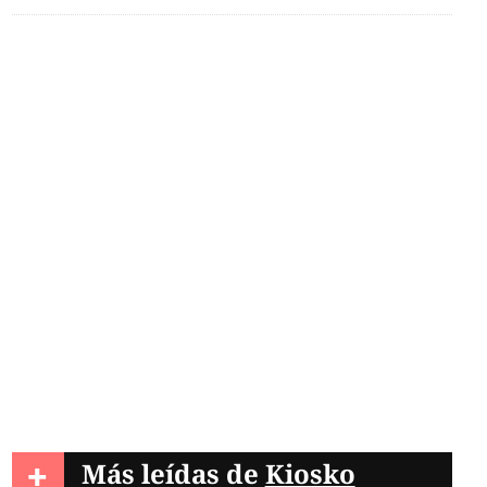
tegrantes de 'Sin
araíso' tras ataque en
tá
+
Más leídas de
Kiosko