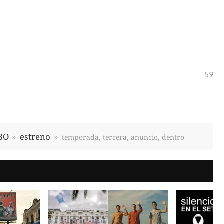
59
BO
estreno
temporada, tercera, anuncio, dentro