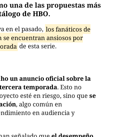
o una de las propuestas más
tálogo de HBO
.
a en el pasado,
los fanáticos de
gh se encuentran ansiosos por
porada
de esta serie.
ho un anuncio oficial sobre la
 tercera temporada
. Esto no
oyecto esté en riesgo, sino que
se
ación
, algo común en
ndimiento en audiencia y
 han señalado que
el desempeño