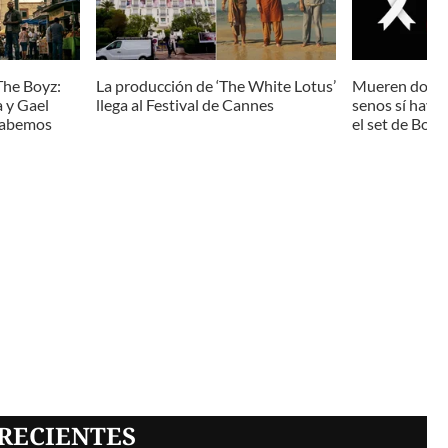
The Boyz:
La producción de ‘The White Lotus’
Mueren dos in
 y Gael
llega al Festival de Cannes
senos sí hay p
 sabemos
el set de Bogo
RECIENTES