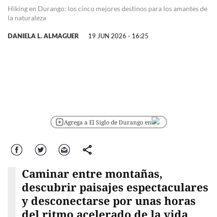
Hiking en Durango: los cinco mejores destinos para los amantes de
la naturaleza
DANIELA L. ALMAGUER
19 JUN 2026 - 16:25
Agrega a El Siglo de Durango en
Facebook
Twitter
Correo
comparte
Caminar entre montañas,
descubrir paisajes espectaculares
y desconectarse por unas horas
del ritmo acelerado de la vida