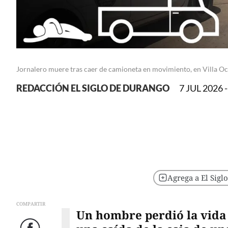
Jornalero muere tras caer de camioneta en movimiento, en Villa 
REDACCIÓN EL SIGLO DE DURANGO
7 JUL 2026 -
Agrega a El Sigl
COMPARTIR
Un hombre perdió la vida 