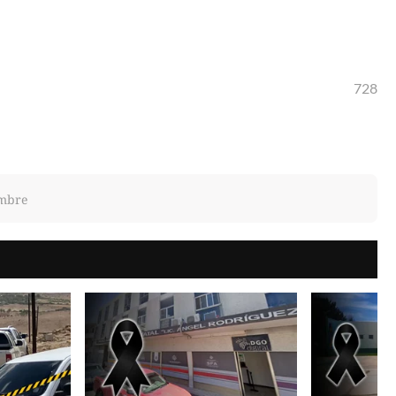
728
ombre