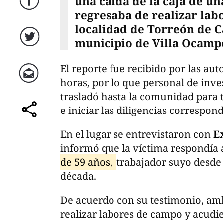
una caída de la caja de u
Facebook
regresaba de realizar lab
localidad de Torreón de C
municipio de Villa Ocamp
Twitter
El reporte fue recibido por las aut
horas, por lo que personal de inves
Correo
trasladó hasta la comunidad para
e iniciar las diligencias correspond
comparte
En el lugar se entrevistaron con
E
informó que la víctima respondía
de 59 años,
trabajador suyo desd
década.
De acuerdo con su testimonio, am
realizar labores de campo y acudie