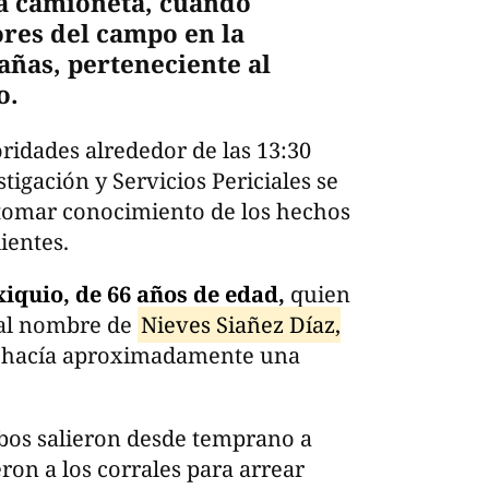
na camioneta, cuando
ores del campo en la
añas, perteneciente al
o.
oridades alrededor de las 13:30
tigación y Servicios Periciales se
 tomar conocimiento de los hechos
ientes.
xiquio, de 66 años de edad,
quien
 al nombre de
Nieves Siañez Díaz,
e hacía aproximadamente una
bos salieron desde temprano a
ron a los corrales para arrear