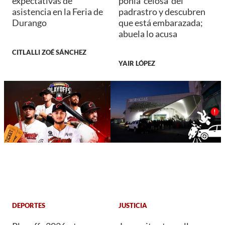
expectativas de
ponía 'celosa' del
asistencia en la Feria de
padrastro y descubren
Durango
que está embarazada;
abuela lo acusa
CITLALLI ZOÉ SÁNCHEZ
YAIR LÓPEZ
DEPORTES
JUSTICIA