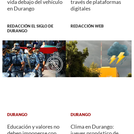
vida debajo del vehículo
través de plataformas
en Durango
digitales
REDACCIÓN EL SIGLO DE
REDACCIÓN WEB
DURANGO
DURANGO
DURANGO
Educación y valores no
Clima en Durango:
deben imponerse con
jueves pronóstico de