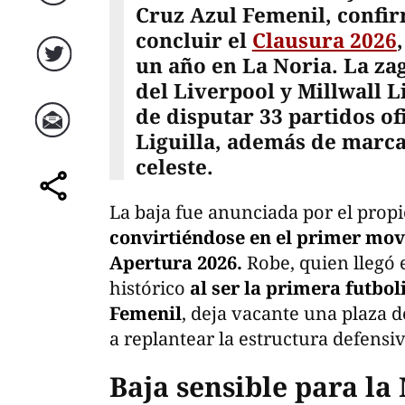
Facebook
Cruz Azul Femenil, confirm
concluir el
Clausura 2026
un año en La Noria. La za
Twitter
del Liverpool y Millwall 
de disputar 33 partidos of
Liguilla, además de marca
Correo
celeste.
comparte
La baja fue anunciada por el propi
convirtiéndose en el primer mov
Apertura 2026.
Robe, quien llegó 
histórico
al ser la primera futbol
Femenil
, deja vacante una plaza de
a replantear la estructura defensi
Baja sensible para la