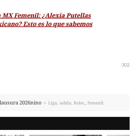
a MX Femenil: ¿Alexia Putellas
exicano? Esto es lo que sabemos
302
lausura 2026nino
Liga, salida, Robe,, Femenil: