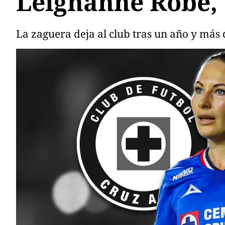
Leighanne Robe, 
La zaguera deja al club tras un año y más 