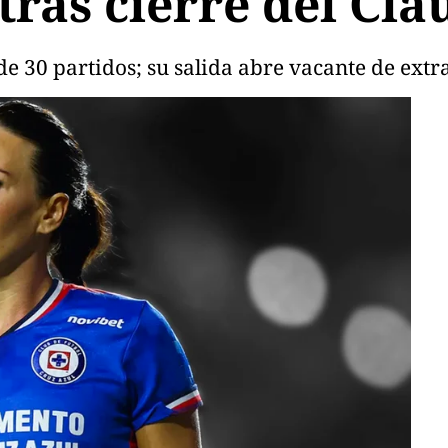
tras cierre del Cla
de 30 partidos; su salida abre vacante de extr