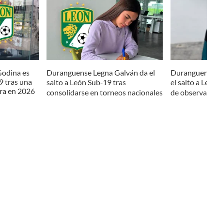
odina es
Duranguense Legna Galván da el
Duranguense 
9 tras una
salto a León Sub‑19 tras
el salto a Leó
ra en 2026
consolidarse en torneos nacionales
de observació