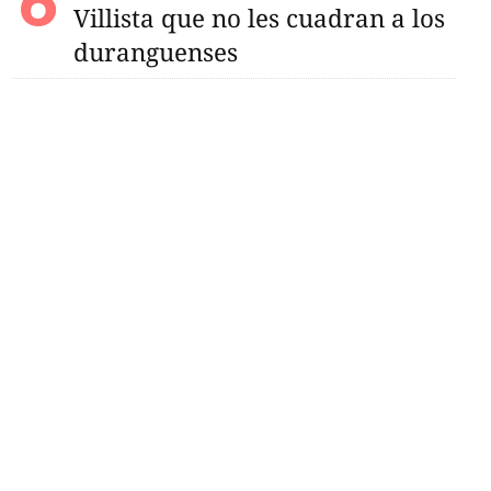
Villista que no les cuadran a los
duranguenses
Anairam Madrigal da
n Sub‑19 tras proceso
n en visorias