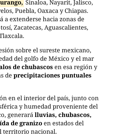
urango,
Sinaloa, Nayarit, Jalisco,
los, Puebla, Oaxaca y Chiapas.
 a extenderse hacia zonas de
osí, Zacatecas, Aguascalientes,
Tlaxcala.
resión sobre el sureste mexicano,
dad del golfo de México y el mar
valos de chubascos
en esa región y
ás de
precipitaciones puntuales
n en el interior del país, junto con
sférica y humedad proveniente del
co, generará
lluvias, chubascos,
aída de granizo
en estados del
 territorio nacional.