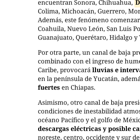
encuentran Sonora, Chihuahua,
D
Colima, Michoacán, Guerrero, More
Además, este fenómeno comenzará
Coahuila, Nuevo León, San Luis Pot
Guanajuato, Querétaro, Hidalgo y 
Por otra parte, un canal de baja p
combinado con el ingreso de hume
Caribe, provocará
lluvias e inter
en la península de Yucatán, adem
fuertes
en Chiapas.
Asimismo, otro canal de baja presió
condiciones de inestabilidad atmo
océano Pacífico y el golfo de Méxi
descargas eléctricas y posible c
noreste, centro, occidente y sur del