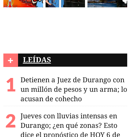
+
LEÍDAS
Detienen a Juez de Durango con
un millón de pesos y un arma; lo
acusan de cohecho
 sin vida tras
liar en
Jueves con lluvias intensas en
to Las Fuentes
Durango; ¿en qué zonas? Esto
dice el pronóstico de HOY 6 de