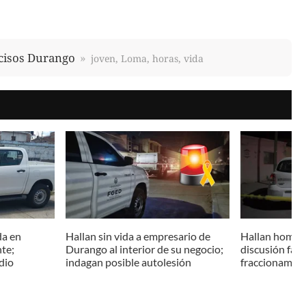
cisos Durango
joven, Loma, horas, vida
da en
Hallan sin vida a empresario de
Hallan hombre
nte;
Durango al interior de su negocio;
discusión fami
dio
indagan posible autolesión
fraccionamien