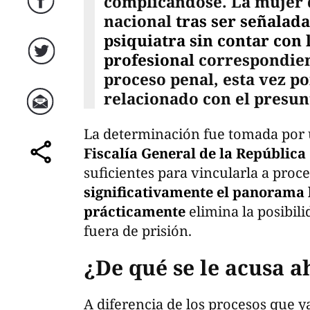
complicándose. La mujer 
Facebook
nacional
tras ser señalad
psiquiatra sin contar con 
profesional
correspondien
Twitter
proceso penal, esta vez po
relacionado con el presun
Correo
La determinación fue tomada por u
Fiscalía General de la República
comparte
suficientes para vincularla a proc
significativamente el panorama 
prácticamente
elimina la posibil
fuera de prisión.
¿De qué se le acusa a
A diferencia de los procesos que y