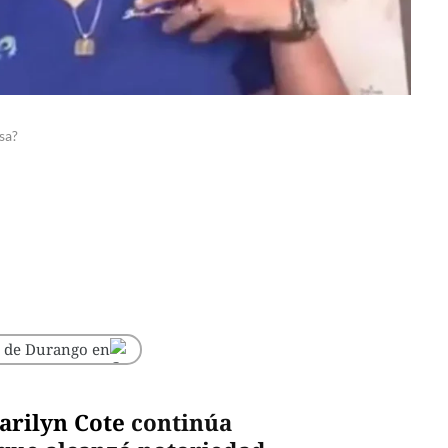
sa?
o de Durango en
arilyn Cote
continúa