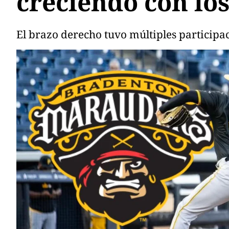
creciendo con lo
El brazo derecho tuvo múltiples participaci