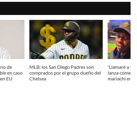
ano de
MLB: los San Diego Padres son
'Llamaré a IC
ble en caso
comprados por el grupo dueño del
lanza comentar
 en EU
Chelsea
mariachi en j