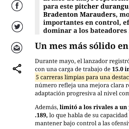
para este
pitcher durang
Facebook
Bradenton Marauders
, m
importantes en control, e
dominar a los bateadores 
Twitter
Un mes más sólido e
Correo
Durante mayo, el lanzador registr
con una carga de trabajo de
15.0 i
comparte
5 carreras limpias para una destac
número refleja una mejora clara r
adaptación progresiva al nivel com
Además,
limitó a los rivales a u
.189,
lo que habla de su capacidad 
mantener bajo control a las ofensi