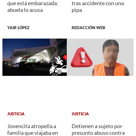
que está embarazada;
tras accidente con una
abuela lo acusa
pipa
YAIR LÓPEZ
REDACCIÓN WEB
JUSTICIA
JUSTICIA
Jovencita atropella a
Detienen a sujeto por
familia que viajaba en
presunto abuso contra