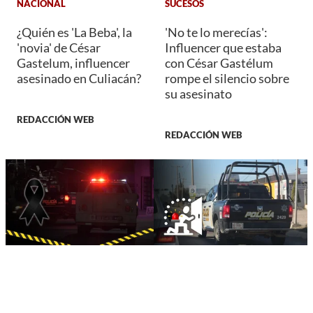
NACIONAL
SUCESOS
¿Quién es 'La Beba', la
'No te lo merecías':
'novia' de César
Influencer que estaba
Gastelum, influencer
con César Gastélum
asesinado en Culiacán?
rompe el silencio sobre
su asesinato
REDACCIÓN WEB
REDACCIÓN WEB