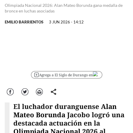
Olimpiada Nacional 2026: Alan Mateo Borunda gana medalla de
bronce en luchas asociadas
EMILIO BARRIENTOS
3 JUN 2026 - 14:12
Agrega a El Siglo de Durango en
Facebook
Twitter
Correo
comparte
El luchador duranguense
Alan
Mateo Borunda
Jacobo logró una
destacada actuación en la
Olimpiada Nacional 2026
al