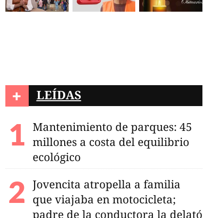
oral: Monreal ve
de PT y Partido Verde,
 fractura
+
LEÍDAS
Mantenimiento de parques: 45
millones a costa del equilibrio
ecológico
Jovencita atropella a familia
que viajaba en motocicleta;
padre de la conductora la delató