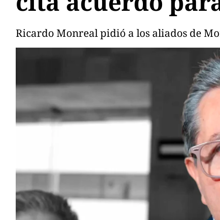
cita acuerdo para
Ricardo Monreal pidió a los aliados de Mo