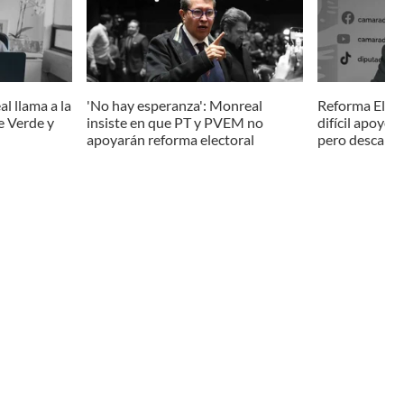
l llama a la
'No hay esperanza': Monreal
Reforma Elect
e Verde y
insiste en que PT y PVEM no
difícil apoyo 
apoyarán reforma electoral
pero descarta