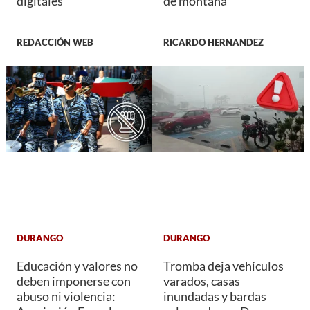
digitales
de montaña
REDACCIÓN WEB
RICARDO HERNANDEZ
DURANGO
DURANGO
Educación y valores no
Tromba deja vehículos
deben imponerse con
varados, casas
abuso ni violencia:
inundadas y bardas