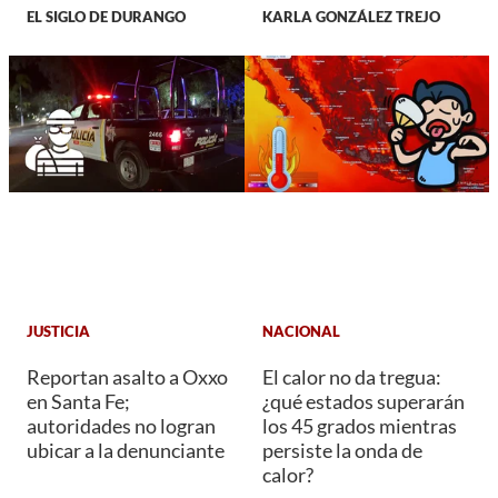
EL SIGLO DE DURANGO
KARLA GONZÁLEZ TREJO
JUSTICIA
NACIONAL
Reportan asalto a Oxxo
El calor no da tregua:
en Santa Fe;
¿qué estados superarán
autoridades no logran
los 45 grados mientras
ubicar a la denunciante
persiste la onda de
calor?