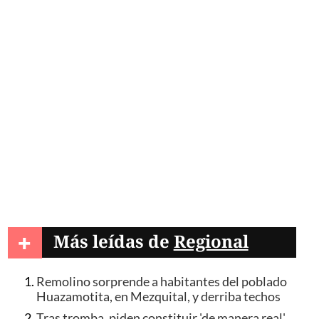
+
Más leídas de
Regional
Remolino sorprende a habitantes del poblado
Huazamotita, en Mezquital, y derriba techos
Tras tromba, piden constituir 'de manera real'