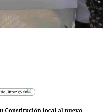
o de Durango en
su
Constitución local
al nuevo