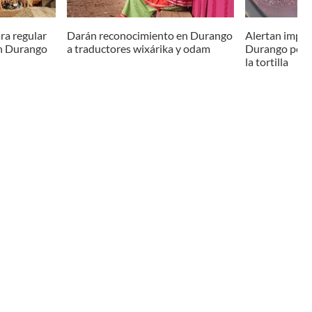
ra regular
Darán reconocimiento en Durango
Alertan impac
en Durango
a traductores wixárika y odam
Durango por 
la tortilla